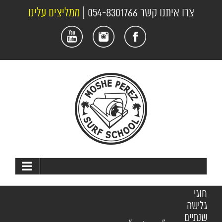
לג
צרו איתנו קשר
054-8301766
|
ממליצים עלינו
תוכן
פייסבוק
אינסטגרם
יוטיוב
חוגי
גלישה
שנתיים