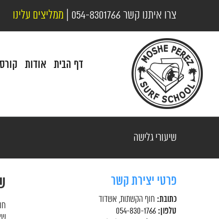
לג
צרו איתנו קשר
054-8301766
|
ממליצים עלינו
תוכן
דף הבית
אודות
קורסי
שיעורי גלישה
פרטי יצירת קשר
ש
כתובת:
חוף הקשתות, אשדוד
חו
טלפון:
054-830-1766
שא