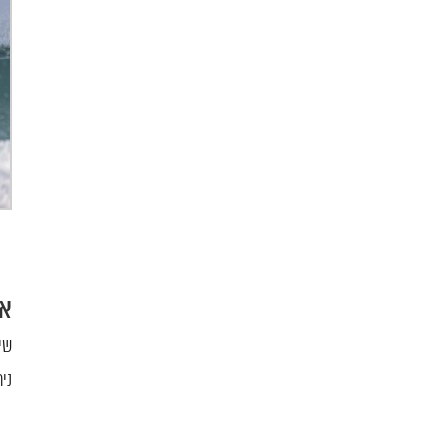
אי
שי
ני