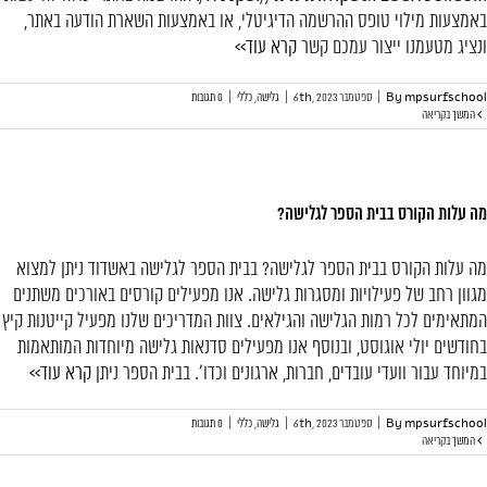
באמצעות מילוי טופס ההרשמה הדיגיטלי, או באמצעות השארת הודעה באתר,
ונציג מטעמנו ייצור עמכם קשר
קרא עוד>>
mpsurfschool
By
|
ספטמבר 6th, 2023
|
גלישה
,
כללי
|
0 תגובות
המשך בקריאה
מה עלות הקורס בבית הספר לגלישה?
מה עלות הקורס בבית הספר לגלישה? בבית הספר לגלישה באשדוד ניתן למצוא
מגוון רחב של פעילויות ומסגרות גלישה. אנו מפעילים קורסים באורכים משתנים
המתאימים לכל רמות הגלישה והגילאים. צוות המדריכים שלנו מפעיל קייטנות קיץ
בחודשים יולי אוגוסט, ובנוסף אנו מפעילים סדנאות גלישה מיוחדות המותאמות
במיוחד עבור וועדי עובדים, חברות, ארגונים וכדו'. בבית הספר ניתן
קרא עוד>>
mpsurfschool
By
|
ספטמבר 6th, 2023
|
גלישה
,
כללי
|
0 תגובות
המשך בקריאה