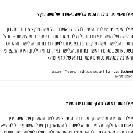
אילו מאפיינים יש לבית הספר לגלישה באשדוד של משה פרץ?
אילו מאפיינים יש לבית הספר לגלישה באשדוד של משה פרץ? אנחנו במועדון
הגלישה של משה פרץ חרטנו על דגלנו מספר ערכים יסודיים: מקצועיות – מנהל
מועדון הגלישה, משה פרץ, נחשב בצעירותו לשם דבר בתחום הגלישה, והוא זכה
בשנת 2015 במקום הראשון בתחרות הגלישה בארץ בחוף הילטון. הידע המקצועי
והאהבה למקצוע נטועים עמוק בדנ"א של
קרא עוד>>
mpsurfschool
By
|
ספטמבר 6th, 2023
|
גלישה
,
כללי
|
0 תגובות
המשך בקריאה
אילו רמות ידע מגלישה קיימות בבית הספר?
אילו רמות ידע מגלישה קיימות בבית הספר? פעילויות המועדון של משה פרץ
באשדוד מחולקות על פי רמת הגלישה של המתאמן, כך שכל משתתף יכול להוציא