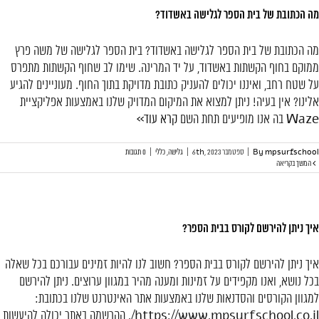
מה הכתובת של בית הספר לגלישה באשדוד?
מה הכתובת של בית הספר לגלישה באשדוד? בית הספר לגלישה של משה פרץ
ממוקם בחוף הקשתות באשדוד, על יד המרינה. שימו לב שחוף הקשתות מתפרס
על שטח רחב, ואיננו יכולים להעניק כתובת מדויקת בתוך החוף. מעוניינים להגיע
אלינו? אין בעיה! ניתן למצוא את המיקום המדויק שלנו באמצעות אפליקציית
Waze בה אנו מופיעים תחת השם
קרא עוד>>
mpsurfschool
By
|
ספטמבר 6th, 2023
|
גלישה
,
כללי
|
0 תגובות
המשך בקריאה
איך ניתן להירשם לקורס בבית הספר?
איך ניתן להירשם לקורס בבית הספר? חשוב לנו להיות זמינים עבורכם בכל שאלה
בכל נושא, ואנו מקפידים על זמינות ומענה מהיר במגוון ערוצים. ניתן להירשם
למגוון הקורסים והסדנאות שלנו באמצעות אתר האינטרנט שלנו בכתובת:
https://www.mpsurfschool.co.il/. ההרשמה באתר יכולה להיעשות