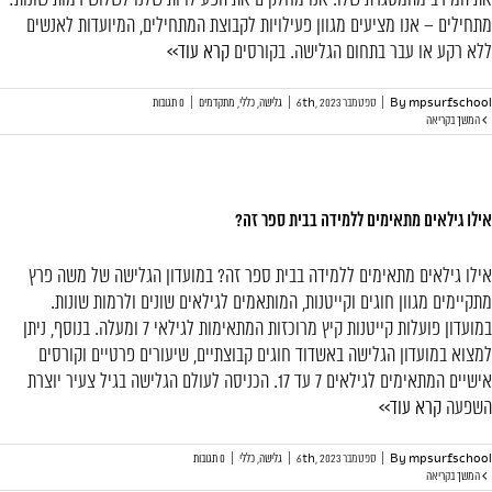
את המירב מהמסגרת שלו. אנו מחלקים את הפעילויות שלנו לשלוש רמות שונות:
מתחילים – אנו מציעים מגוון פעילויות לקבוצת המתחילים, המיועדות לאנשים
ללא רקע או עבר בתחום הגלישה. בקורסים
קרא עוד>>
mpsurfschool
By
|
ספטמבר 6th, 2023
|
גלישה
,
כללי
,
מתקדמים
|
0 תגובות
המשך בקריאה
אילו גילאים מתאימים ללמידה בבית ספר זה?
אילו גילאים מתאימים ללמידה בבית ספר זה? במועדון הגלישה של משה פרץ
מתקיימים מגוון חוגים וקייטנות, המותאמים לגילאים שונים ולרמות שונות.
במועדון פועלות קייטנות קיץ מרוכזות המתאימות לגילאי 7 ומעלה. בנוסף, ניתן
למצוא במועדון הגלישה באשדוד חוגים קבוצתיים, שיעורים פרטיים וקורסים
אישיים המתאימים לגילאים 7 עד 17. הכניסה לעולם הגלישה בגיל צעיר יוצרת
השפעה
קרא עוד>>
mpsurfschool
By
|
ספטמבר 6th, 2023
|
גלישה
,
כללי
|
0 תגובות
המשך בקריאה